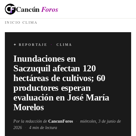
Cancún
Foros
INICIO
·
CLIMA
✦ REPORTAJE
·
CLIMA
Inundaciones en
Saczuquil afectan 120
hectáreas de cultivos; 60
productores esperan
evaluación en José María
Morelos
Por la redacción de
CancunForos
·
miércoles, 3 de junio de
2026
·
4
min de lectura