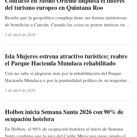
Conflicto en Medio Oriente impulsa el interés
del turismo europeo en Quintana Roo
Resulta que la geopolítica compleja tiene sus formas misteriosas
de beneficiar a Cancún. Cuando las cosas se ponen intensas en el
Medio Oriente, los europeos miran hacia el Caribe. Es de esas
3 de abril de 2026
ironías turísticas: mientras unos sufren, otros se broncean. Lástima
que no sea un plan de marketing sostenible; pero por lo pronto, a
darle la bienvenida a todos, ¿no?
Isla Mujeres estrena atractivo turístico; reabre
el Parque Hacienda Mundaca rehabilitado
Uno no sabe si alegrarse más por la rehabilitación del Parque
Hacienda Mundaca o por la puntualidad política de su reapertura,
justo a tiempo para Semana Santa. Es como cuando uno saca el
1 de abril de 2026
traje de baño nuevo justo cuando ya está el solazo a plomo, pero
con el añadido de que el lugar ya llevaba un rato con las puertas
cerradas. Al final, los ciudadanos y visitantes de Isla Mujeres
Holbox inicia Semana Santa 2026 con 90% de
ganan un espacio más para el disfrute.
ocupación hotelera
En Holbox, el 90% de ocupación hotelera al inicio de Semana
Santa confirma que la joya del Caribe Mexicano sigue siendo el