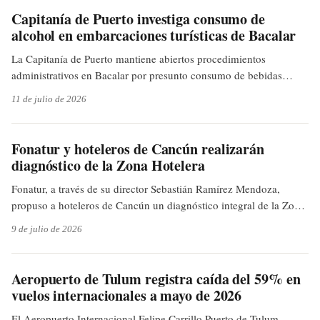
Capitanía de Puerto investiga consumo de
alcohol en embarcaciones turísticas de Bacalar
La Capitanía de Puerto mantiene abiertos procedimientos
administrativos en Bacalar por presunto consumo de bebidas
alcohólicas entre tripulantes de embarcaciones turísticas, según
11 de julio de 2026
reportó Quintana Roo Hoy.
Fonatur y hoteleros de Cancún realizarán
diagnóstico de la Zona Hotelera
Fonatur, a través de su director Sebastián Ramírez Mendoza,
propuso a hoteleros de Cancún un diagnóstico integral de la Zona
Hotelera para identificar espacios abandonados, revisar
9 de julio de 2026
infraestructura y definir acciones de renovación turística en el
destino.
Aeropuerto de Tulum registra caída del 59% en
vuelos internacionales a mayo de 2026
El Aeropuerto Internacional Felipe Carrillo Puerto de Tulum