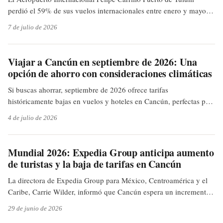
perdió el 59% de sus vuelos internacionales entre enero y mayo
de 2026, lo que llevó a una reducción del 34% en el tráfico
7 de julio de 2026
internacional de pasajeros y afectó la ocupación hotelera que cerró
junio en 48.8%.
Viajar a Cancún en septiembre de 2026: Una
opción de ahorro con consideraciones climáticas
Si buscas ahorrar, septiembre de 2026 ofrece tarifas
históricamente bajas en vuelos y hoteles en Cancún, perfectas para
explorar playas tranquilas y avistar tiburones ballena. Solo debes
4 de julio de 2026
considerar la posibilidad moderada de lluvias y tormentas
tropicales. ¡Prepara las maletas inteligentemente!
Mundial 2026: Expedia Group anticipa aumento
de turistas y la baja de tarifas en Cancún
La directora de Expedia Group para México, Centroamérica y el
Caribe, Carrie Wilder, informó que Cancún espera un incremento
gradual de turistas, especialmente de Colombia, Brasil y
29 de junio de 2026
Argentina, impulsado por el Mundial 2026, lo que se