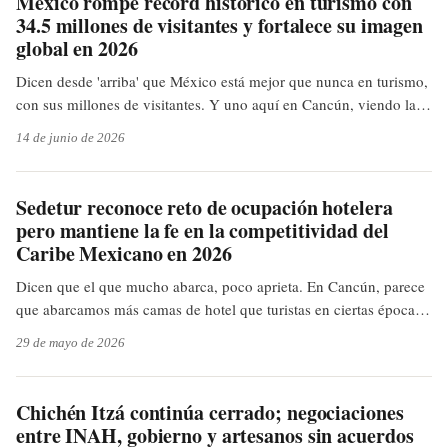
México rompe récord histórico en turismo con
34.5 millones de visitantes y fortalece su imagen
global en 2026
Dicen desde 'arriba' que México está mejor que nunca en turismo,
con sus millones de visitantes. Y uno aquí en Cancún, viendo las
playas llenas y el tráfico de la 307. ¿Será que ya es hora de que
14 de junio de 2026
ese 'récord histórico' se traduzca en más servicios y menos baches
para los que vivimos aquí y le damos vida al paraíso?
Sedetur reconoce reto de ocupación hotelera
pero mantiene la fe en la competitividad del
Caribe Mexicano en 2026
Dicen que el que mucho abarca, poco aprieta. En Cancún, parece
que abarcamos más camas de hotel que turistas en ciertas épocas.
La Sedetur reconoce el reto, pero confía en que la promoción
29 de mayo de 2026
salvará el día. Como cuando prometes llegar temprano, pero ya
vas tarde. ¿Será que la cama es más grande que nuestra cobija?
Chichén Itzá continúa cerrado; negociaciones
entre INAH, gobierno y artesanos sin acuerdos