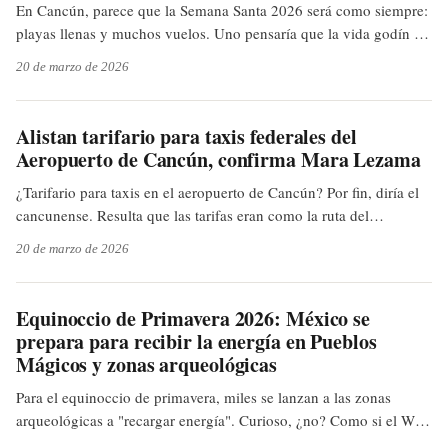
En Cancún, parece que la Semana Santa 2026 será como siempre:
playas llenas y muchos vuelos. Uno pensaría que la vida godín ya
viene con un chip para vacacionar aquí. Eso sí, con el Puente
20 de marzo de 2026
Nichupté listo, esperemos que el trayecto del aeropuerto al hotel
no se convierta en una penitencia más larga que la Cuaresma.
Alistan tarifario para taxis federales del
Aeropuerto de Cancún, confirma Mara Lezama
¿Tarifario para taxis en el aeropuerto de Cancún? Por fin, diría el
cancunense. Resulta que las tarifas eran como la ruta del
transporte público en hora pico: un misterio. Con esto, esperamos
20 de marzo de 2026
que el viaje del aeropuerto a casa, o al hotel, sea menos una
expedición sorpresa y más un servicio con precio claro. Se vale
soñar, ¿no?
Equinoccio de Primavera 2026: México se
prepara para recibir la energía en Pueblos
Mágicos y zonas arqueológicas
Para el equinoccio de primavera, miles se lanzan a las zonas
arqueológicas a "recargar energía". Curioso, ¿no? Como si el Wi-
Fi espiritual se activara solo en esos sitios y si no llegas vestido de