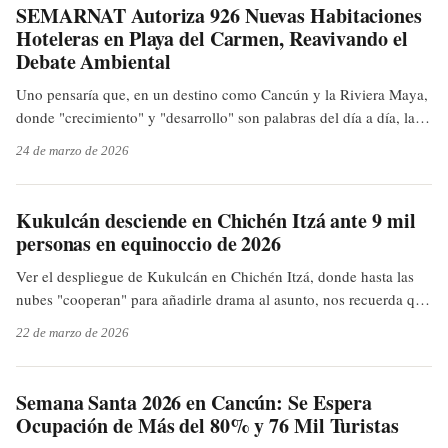
SEMARNAT Autoriza 926 Nuevas Habitaciones
Hoteleras en Playa del Carmen, Reavivando el
Debate Ambiental
Uno pensaría que, en un destino como Cancún y la Riviera Maya,
donde "crecimiento" y "desarrollo" son palabras del día a día, la
discusión sobre el impacto ambiental ya sería parte del ecosistema
24 de marzo de 2026
oficial. Pero cada vez que se anuncia un nuevo hotel, parece que
volvemos a la casilla de salida, como si la playa no conociera la
arena. ¿Será que algún día encontraremos el equilibrio perfecto o
Kukulcán desciende en Chichén Itzá ante 9 mil
seguiremos sumando cuartos al mar?
personas en equinoccio de 2026
Ver el despliegue de Kukulcán en Chichén Itzá, donde hasta las
nubes "cooperan" para añadirle drama al asunto, nos recuerda que
los mayas ya hacían shows de luces mucho antes que cualquier
22 de marzo de 2026
light show de concierto. Nos ven la cara y no se nota, pero a la
pirámide de El Castillo, la sombra le cae perfecta. Y uno,
batallando para que cuadre el recibo de la luz. Ahí la inteligencia
Semana Santa 2026 en Cancún: Se Espera
maya.
Ocupación de Más del 80% y 76 Mil Turistas