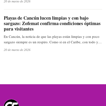
20 de marzo de 2026
blanco, el universo no te detectara. Pero bueno, ya entrados en la
dinámica, al menos Tulum ofrece mar Caribe y zonas
arqueológicas sin tener que pisar el tráfico de la capital. Algo es
Playas de Cancún lucen limpias y con bajo
algo, y a la orilla del mar, la energía siempre se siente mejor, con o
sargazo: Zofemat confirma condiciones óptimas
sin túnica.
para visitantes
En Cancún, la noticia de que las playas están limpias y con poco
sargazo siempre es un respiro. Como si en el Caribe, con todo y el
cambio climático, la naturaleza dijera: "Ahí les va una tregua,
20 de marzo de 2026
ahora sí, ¡a darse un chapuzón sin preocupaciones!" A ver si así
los turistas, y nosotros, nos animamos a salir a los arenales sin
miedo a tropezar con la macroalga. ¡Qué disfrute el pueblo!