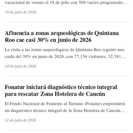
vacacional de verano el 18 de julio con 509 vuelos programados,
conectando con más de 80 destinos nacionales e internacionales,
19 de julio de 2026
según Quintana Roo Hoy.
Afluencia a zonas arqueológicas de Quintana
Roo cae casi 30% en junio de 2026
La visita a las zonas arqueológicas de Quintana Roo registró una
caída del 30% en junio de 2026, con 77,156 visitantes, 32,381
menos que en 2025. Tulum y el turismo nacional fueron los más
14 de julio de 2026
afectados, mientras Ichkabal sigue sin despegar, según 24 Horas
QR.
Fonatur iniciará diagnóstico técnico integral
para rescatar Zona Hotelera de Cancún
El Fondo Nacional de Fomento al Turismo (Fonatur) emprenderá
un diagnóstico técnico integral de la Zona Hotelera de Cancún
para evaluar su imagen urbana, infraestructura y competitividad
12 de julio de 2026
turística. Este estudio busca la modernización y recuperación de
15 puntos críticos con edificios abandonados, según 24 Horas QR.