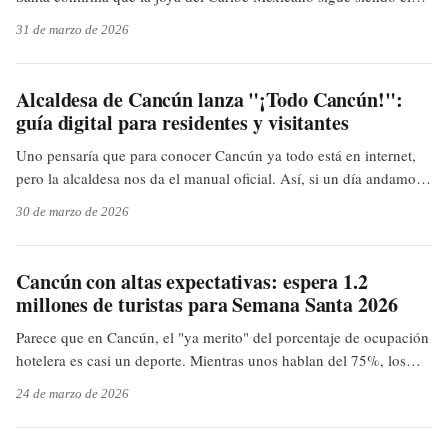
secreto peor guardado. Siempre dijimos que un lugar con sus
31 de marzo de 2026
encantos no podía estar vacío, ¿verdad? Aunque sea para admirar
sus playas... o la fila para la lancha.
Alcaldesa de Cancún lanza "¡Todo Cancún!":
guía digital para residentes y visitantes
Uno pensaría que para conocer Cancún ya todo está en internet,
pero la alcaldesa nos da el manual oficial. Así, si un día andamos
buscando el Teatro 8 de Octubre o la Ruta del Sabor, no hay
30 de marzo de 2026
pierde. ¿Será que ahora sí descubrimos ese Cancún que solo ve el
local, o solo los que llevan la guía bajo el brazo?
Cancún con altas expectativas: espera 1.2
millones de turistas para Semana Santa 2026
Parece que en Cancún, el "ya merito" del porcentaje de ocupación
hotelera es casi un deporte. Mientras unos hablan del 75%, los
hoteleros ya andan por el 87.9%. Uno pensaría que si el discurso
24 de marzo de 2026
oficial fuera un poco más ambicioso, la realidad los alcanzaría,
pero aquí la realidad siempre va varios kilómetros adelante.