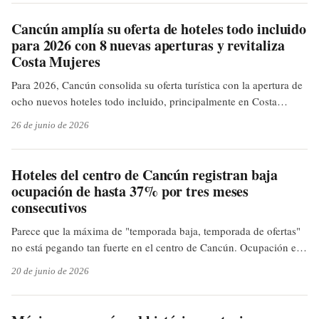
complementa con la baja de tarifas y la liberación de habitaciones.
Cancún amplía su oferta de hoteles todo incluido
para 2026 con 8 nuevas aperturas y revitaliza
Costa Mujeres
Para 2026, Cancún consolida su oferta turística con la apertura de
ocho nuevos hoteles todo incluido, principalmente en Costa
Mujeres, y la actualización de los rankings de lujo, con precios
26 de junio de 2026
que inician en los 50 USD por noche, según la investigación de <a
href="investigacion web" rel="nofollow">Fuentes web</a>.
Hoteles del centro de Cancún registran baja
ocupación de hasta 37% por tres meses
consecutivos
Parece que la máxima de "temporada baja, temporada de ofertas"
no está pegando tan fuerte en el centro de Cancún. Ocupación en
mínimos históricos, y uno se pregunta si el viajero ya no quiere
20 de junio de 2026
estar en el corazón de la ciudad o si el turismo de lujo de la zona
hotelera se está llevando todo el pastel. Y nuestros comerciantes,
¿qué dirán?