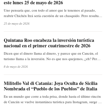
este lunes 25 de mayo de 2026
Uno pensaría que, con todo el amor que le tenemos al pasado,
reabrir Chichén Itzá sería cuestión de un chasquido. Pero resulta
que el presente, con sus negociaciones y reubicaciones, es más
25 de mayo de 2026
complejo que hallar el calendario maya. Mientras, los turistas que
vienen a Cancún tendrán que esperar para visitar la zona
arqueológica.
Quintana Roo encabeza la inversión turística
nacional en el primer cuatrimestre de 2026
Dicen que el dinero llama al dinero, y parece que en Cancún, el
turismo llama a la inversión. No es que nos quejemos, ¿eh? Pero
con tanto billete que va a llegar, uno ya se imagina construcciones
8 de mayo de 2026
por todos lados, y se pregunta si tendremos suficientes camiones
de transporte en el 2027 para tanta gente. A ver qué tal sale el
negocio.
Militello Val di Catania: Joya Oculta de Sicilia
Nombrada el “Pueblo de los Pueblos” de Italia
En un mundo que corre a toda prisa, donde hasta el último rincón
de Cancún se vuelve instantánea turística para Instagram, surge un