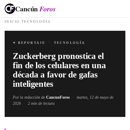
Cancún
Foros
INICIO
·
TECNOLOGÍA
✦ REPORTAJE
·
TECNOLOGÍA
Zuckerberg pronostica el
fin de los celulares en una
década a favor de gafas
inteligentes
Por la redacción de
CancunForos
·
martes, 12 de mayo de
2026
·
2
min de lectura