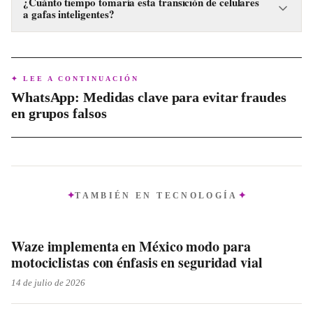
innovación y serán reemplazados por dispositivos más
¿Cuánto tiempo tomaría esta transición de celulares
a gafas inteligentes?
integrados al entorno, como las gafas inteligentes, que
ofrecen una interacción digital más directa y menos invasiva.
Zuckerberg estima que esta transición tecnológica tomará
aproximadamente una década para que las gafas inteligentes
se perfeccionen y ganen aceptación masiva.
✦ LEE A CONTINUACIÓN
WhatsApp: Medidas clave para evitar fraudes
en grupos falsos
TAMBIÉN EN
TECNOLOGÍA
Waze implementa en México modo para
motociclistas con énfasis en seguridad vial
14 de julio de 2026