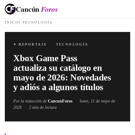
Cancún
Foros
INICIO
·
TECNOLOGÍA
✦ REPORTAJE
·
TECNOLOGÍA
Xbox Game Pass
actualiza su catálogo en
mayo de 2026: Novedades
y adiós a algunos títulos
Por la redacción de
CancunForos
·
lunes, 11 de mayo de
2026
·
2
min de lectura