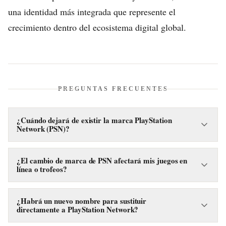
una identidad más integrada que represente el
crecimiento dentro del ecosistema digital global.
PREGUNTAS FRECUENTES
¿Cuándo dejará de existir la marca PlayStation
Network (PSN)?
La marca PlayStation Network (PSN) comenzará a ser
retirada a partir de septiembre de 2026, como parte de una
¿El cambio de marca de PSN afectará mis juegos en
línea o trofeos?
estrategia de unificación de Sony.
No, Sony ha asegurado que este cambio será solo visual y
no afectará funciones esenciales como el juego en línea, el
¿Habrá un nuevo nombre para sustituir
directamente a PlayStation Network?
sistema de amigos o los trofeos y logros.