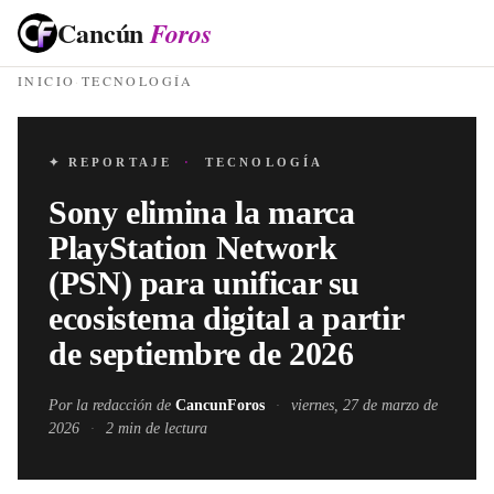
Cancún
Foros
INICIO
·
TECNOLOGÍA
✦ REPORTAJE
·
TECNOLOGÍA
Sony elimina la marca
PlayStation Network
(PSN) para unificar su
ecosistema digital a partir
de septiembre de 2026
Por la redacción de
CancunForos
·
viernes, 27 de marzo de
2026
·
2
min de lectura