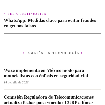
Hasta el momento, Sony no ha revelado un nuevo nombre
específico para reemplazar a PlayStation Network, aunque el
objetivo es consolidar la identidad bajo 'PlayStation'.
✦ LEE A CONTINUACIÓN
WhatsApp: Medidas clave para evitar fraudes
en grupos falsos
TAMBIÉN EN
TECNOLOGÍA
Waze implementa en México modo para
motociclistas con énfasis en seguridad vial
14 de julio de 2026
Comisión Reguladora de Telecomunicaciones
actualiza fechas para vincular CURP a líneas