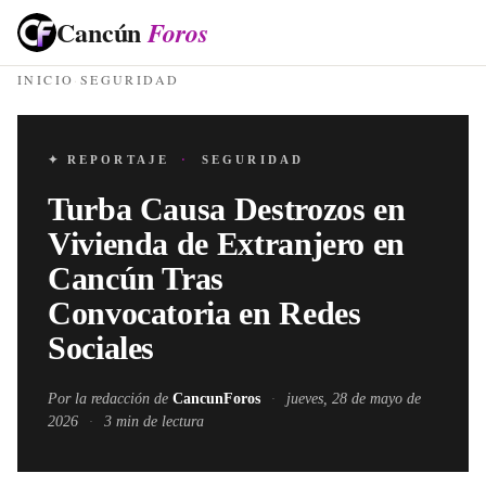
Cancún
Foros
INICIO
·
SEGURIDAD
✦ REPORTAJE
·
SEGURIDAD
Turba Causa Destrozos en
Vivienda de Extranjero en
Cancún Tras
Convocatoria en Redes
Sociales
Por la redacción de
CancunForos
·
jueves, 28 de mayo de
2026
·
3
min de lectura