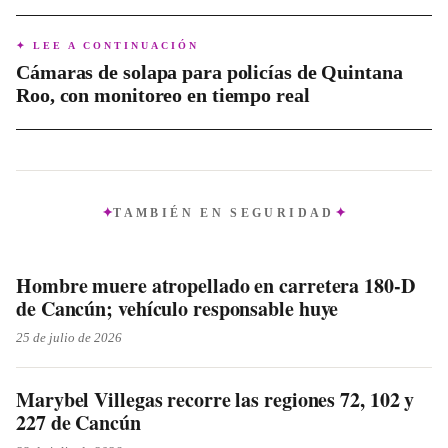
investigación exhaustiva para identificar a los responsables
de los destrozos y determinar si hubo incitación a la
✦ LEE A CONTINUACIÓN
violencia, a fin de aplicar la ley y evitar la repetición de
Cámaras de solapa para policías de Quintana
hechos similares.
Roo, con monitoreo en tiempo real
TAMBIÉN EN
SEGURIDAD
Hombre muere atropellado en carretera 180-D
de Cancún; vehículo responsable huye
25 de julio de 2026
Marybel Villegas recorre las regiones 72, 102 y
227 de Cancún