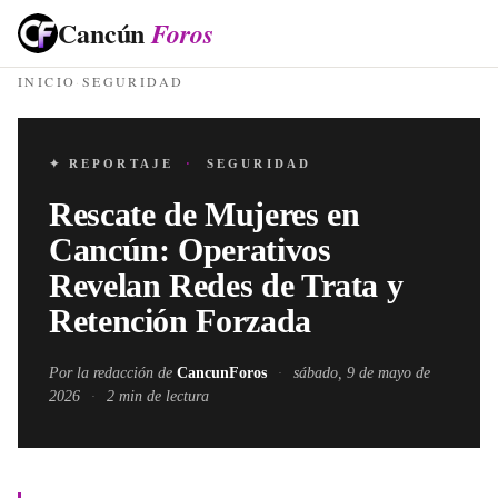
Cancún
Foros
INICIO
·
SEGURIDAD
✦ REPORTAJE
·
SEGURIDAD
Rescate de Mujeres en
Cancún: Operativos
Revelan Redes de Trata y
Retención Forzada
Por la redacción de
CancunForos
·
sábado, 9 de mayo de
2026
·
2
min de lectura