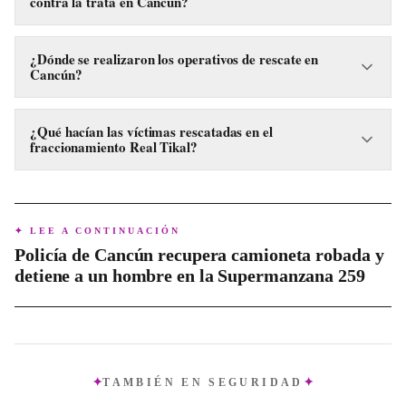
contra la trata en Cancún?
Cuatro personas fueron detenidas en los operativos
realizados en Cancún, señaladas por delitos relacionados con
¿Dónde se realizaron los operativos de rescate en
Cancún?
trata de personas y privación ilegal de la libertad.
Los operativos se llevaron a cabo en un domicilio del
fraccionamiento Real Tikal, en la Supermanzana 38, y en
¿Qué hacían las víctimas rescatadas en el
fraccionamiento Real Tikal?
una vivienda de la Supermanzana 29, en la calle Varadero
con Playa Azul.
Las tres mujeres rescatadas en Real Tikal eran presuntas
víctimas de prostitución ajena, obligadas a realizar servicios
sexuales por los cuales se cobraban entre dos mil 500 y tres
✦ LEE A CONTINUACIÓN
mil pesos.
Policía de Cancún recupera camioneta robada y
detiene a un hombre en la Supermanzana 259
TAMBIÉN EN
SEGURIDAD