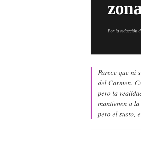
zona
Por la redacción 
Parece que ni s
del Carmen. Con
pero la realid
mantienen a la 
pero el susto, 