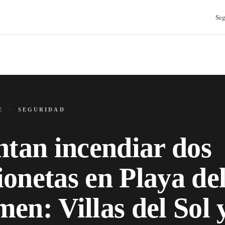
Seg
JE
·
SEGURIDAD
ntan incendiar dos
onetas en Playa de
en: Villas del Sol 