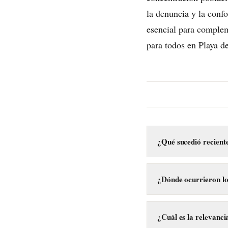
la denuncia y la conf
esencial para complem
para todos en Playa d
¿Qué sucedió recient
Recientemente, sujeto
Carmen, específicamen
¿Dónde ocurrieron lo
Los incidentes se regi
densamente poblada, y 
¿Cuál es la relevanci