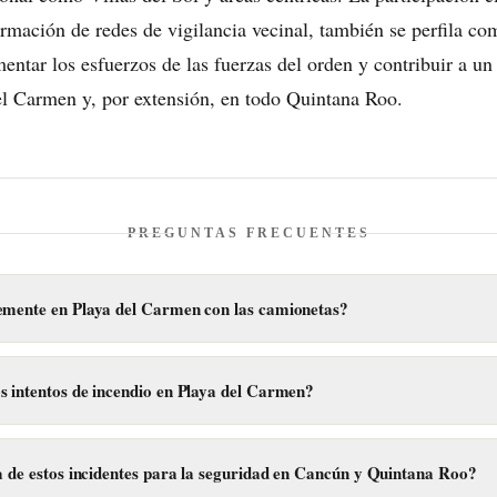
ormación de redes de vigilancia vecinal, también se perfila 
entar los esfuerzos de las fuerzas del orden y contribuir a u
el Carmen y, por extensión, en todo Quintana Roo.
PREGUNTAS FRECUENTES
emente en Playa del Carmen con las camionetas?
s desconocidos intentaron incendiar dos camionetas en diferentes punto
te en Villas del Sol y en la zona centro, provocando daños menores en
s intentos de incendio en Playa del Carmen?
straron en dos ubicaciones distintas: uno en la colonia Villas del Sol, u
el otro en la zona centro de Playa del Carmen, un área de alta afluencia
a de estos incidentes para la seguridad en Cancún y Quintana Roo?