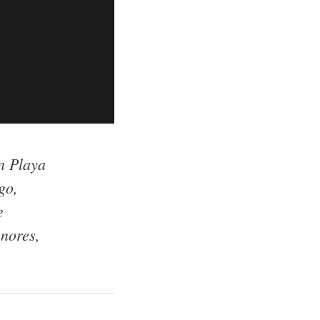
en Playa
go,
e
enores,