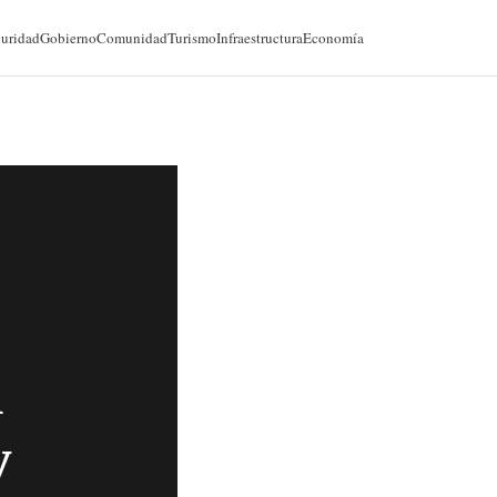
@cancunforos — 90K seguidores
uridad
Gobierno
Comunidad
Turismo
Infraestructura
Economía
l
y