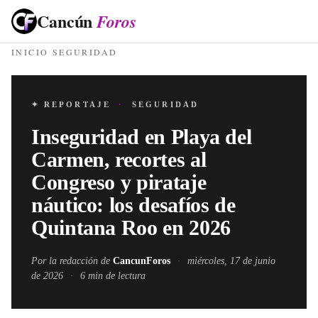
Cancún
Foros
INICIO
·
SEGURIDAD
✦ REPORTAJE
·
SEGURIDAD
Inseguridad en Playa del
Carmen, recortes al
Congreso y pirataje
náutico: los desafíos de
Quintana Roo en 2026
Por la redacción de
CancunForos
·
miércoles, 17 de junio
de 2026
·
6
min de lectura