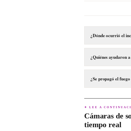
¿Dónde ocurrió el in
El incendio se regist
Holbox.
¿Quiénes ayudaron a 
El incendio fue contro
Bomberos.
¿Se propagó el fuego
No, se logró evitar qu
✦ LEE A CONTINUAC
Cámaras de so
tiempo real