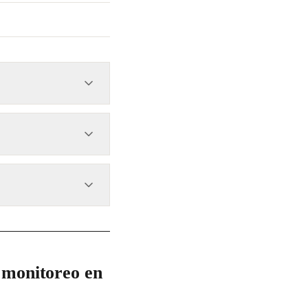
na y Hernán Cortés, en
 Heroico Cuerpo de
 monitoreo en