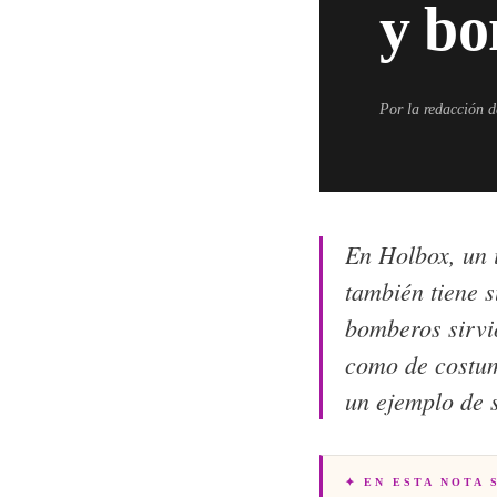
y b
Por la redacción 
En Holbox, un i
también tiene s
bomberos sirvi
como de costum
un ejemplo de 
✦ EN ESTA NOTA 