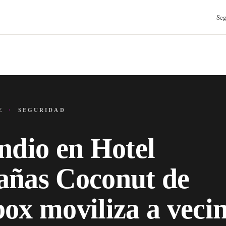
Seg
JE
·
SEGURIDAD
ndio en Hotel
añas Coconut de
ox moviliza a veci