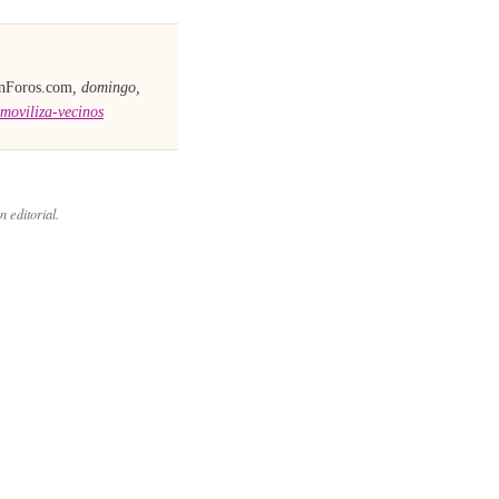
nForos.com
,
domingo,
moviliza-vecinos
n editorial.