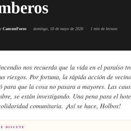
omberos
de
CancunForos
·
domingo, 10 de mayo de 2026
·
1
min de lectura
ncendio nos recuerda que la vida en el paraíso tr
us riesgos. Por fortuna, la rápida acción de vecin
ó para que la cosa no pasara a mayores. Las caus
bre, se están investigando. Una pena para el hote
solidaridad comunitaria. ¡Así se hace, Holbox!
SE DISCUTE