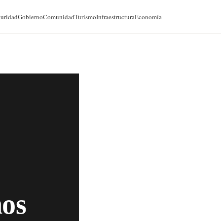
@cancunforos — 90K seguidores
uridad
Gobierno
Comunidad
Turismo
Infraestructura
Economía
nos