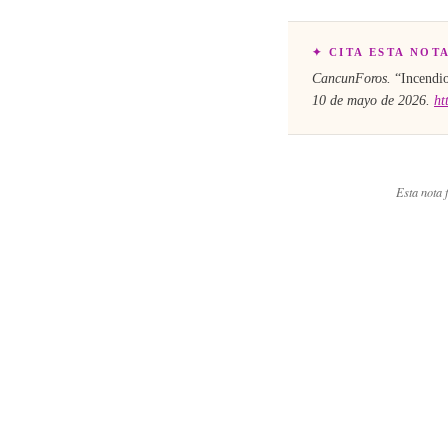
✦ CITA ESTA NOT
CancunForos.
“
Incendi
10 de mayo de 2026
.
ht
Esta nota f