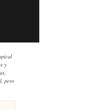
opical
os y
as,
l, pero