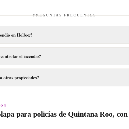
PREGUNTAS FRECUENTES
cendio en Holbox?
ró en el Hotel Cabañas Coconut, ubicado sobre la Avenida Tiburón Balle
controlar el incendio?
lado gracias a la intervención oportuna de los vecinos de la zona y del
 a otras propiedades?
e las llamas se extendieran a viviendas y predios cercanos.
IÓN
lapa para policías de Quintana Roo, con