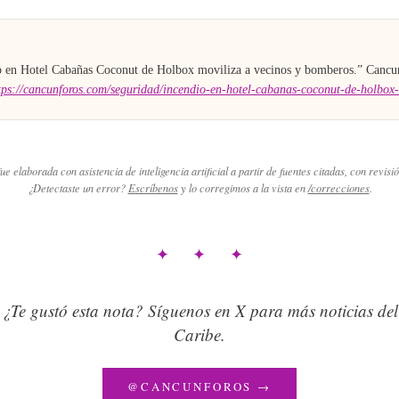
A
o en Hotel Cabañas Coconut de Holbox moviliza a vecinos y bomberos
.”
Cancu
tps://cancunforos.com/seguridad/incendio-en-hotel-cabanas-coconut-de-holbox-
ue elaborada con asistencia de inteligencia artificial a partir de fuentes citadas, con revisió
¿Detectaste un error?
Escríbenos
y lo corregimos a la vista en
/correcciones
.
✦ ✦ ✦
¿Te gustó esta nota? Síguenos en X para más noticias del
Caribe.
@CANCUNFOROS →