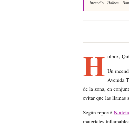
Incendio · Holbox · Bomb
H
olbox, Qu
Un incendi
Avenida T
de la zona, en conjun
evitar que las llamas 
Según reportó
Notici
materiales inflamables