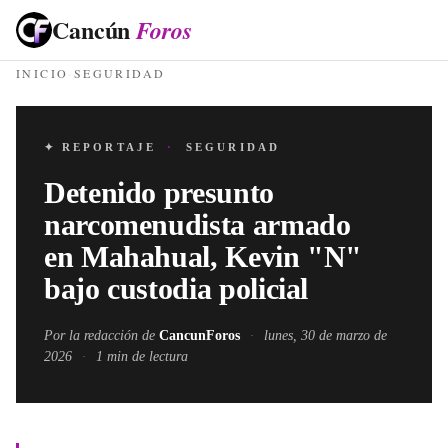
Cancún
Foros
INICIO
·
SEGURIDAD
✦ REPORTAJE
·
SEGURIDAD
Detenido presunto
narcomenudista armado
en Mahahual, Kevin "N"
bajo custodia policial
Por la redacción de
CancunForos
·
lunes, 30 de marzo de
2026
·
1
min de lectura