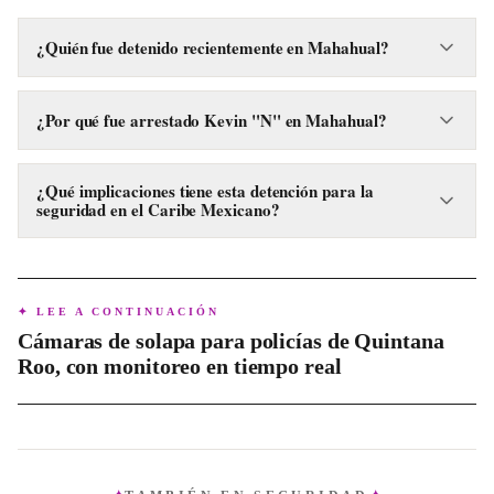
¿Quién fue detenido recientemente en Mahahual?
Un individuo identificado como Kevin "N" fue detenido
recientemente en Mahahual, Quintana Roo.
¿Por qué fue arrestado Kevin "N" en Mahahual?
Kevin "N" fue arrestado por la policía en Mahahual por
presuntamente estar armado y en posesión de narcóticos.
¿Qué implicaciones tiene esta detención para la
seguridad en el Caribe Mexicano?
La detención refuerza la presencia de seguridad en la región,
buscando disuadir actividades ilícitas en destinos como
Mahahual y el resto de Quintana Roo.
✦ LEE A CONTINUACIÓN
Cámaras de solapa para policías de Quintana
Roo, con monitoreo en tiempo real