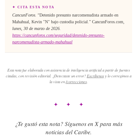
✦ CITA ESTA NOTA
CancunForos.
“
Detenido presunto narcomenudista armado en
Mahahual, Kevin "N" bajo custodia policial
.”
CancunForos.com
,
lunes, 30 de marzo de 2026
.
https://cancunforos.com/seguridad/detenido-presunto-
narcomenudista-armado-mahahual
Esta nota fue elaborada con asistencia de inteligencia artificial a partir de fuentes
citadas, con revisión editorial. ¿Detectaste un error?
Escríbenos
y lo corregimos a
la vista en
/correcciones
.
✦ ✦ ✦
¿Te gustó esta nota? Síguenos en X para más
noticias del Caribe.