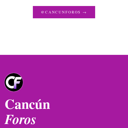
@CANCUNFOROS →
Cancún
Foros