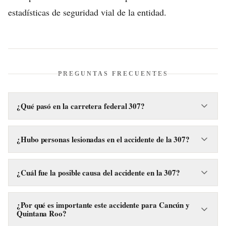
estadísticas de seguridad vial de la entidad.
PREGUNTAS FRECUENTES
¿Qué pasó en la carretera federal 307?
Una camioneta volcó en la carretera federal 307, en el tramo
Felipe Carrillo Puerto–Tulum, a la altura de la comunidad de
¿Hubo personas lesionadas en el accidente de la 307?
Tres Reyes, durante la mañana de este lunes.
No, a pesar de lo aparatoso del accidente vial, no se
reportaron personas lesionadas como resultado de la
¿Cuál fue la posible causa del accidente en la 307?
volcadura de la camioneta.
Se presume que el conductor de la camioneta podría haberse
quedado dormido al volante, lo que llevó a la volcadura del
¿Por qué es importante este accidente para Cancún y
Quintana Roo?
vehículo.