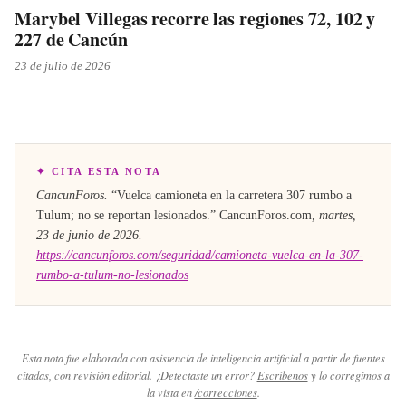
Marybel Villegas recorre las regiones 72, 102 y
227 de Cancún
23 de julio de 2026
✦ CITA ESTA NOTA
CancunForos.
“
Vuelca camioneta en la carretera 307 rumbo a
Tulum; no se reportan lesionados
.”
CancunForos.com
,
martes,
23 de junio de 2026
.
https://cancunforos.com/seguridad/camioneta-vuelca-en-la-307-
rumbo-a-tulum-no-lesionados
Esta nota fue elaborada con asistencia de inteligencia artificial a partir de fuentes
citadas, con revisión editorial. ¿Detectaste un error?
Escríbenos
y lo corregimos a
la vista en
/correcciones
.