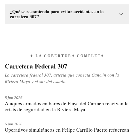
Los accidentes en la carretera 307 son significativos para
Cancún y Quintana Roo porque esta vía es crucial para el
¿Qué se recomienda para evitar accidentes en la
carretera 307?
turismo y la economía regional. Estos eventos afectan la
fluidez del tránsito y pueden impactar la percepción de
Para evitar accidentes, se recomienda conducir descansado,
seguridad del destino turístico.
respetar los límites de velocidad, mantener una distancia
segura, planificar paradas en viajes largos y evitar
distracciones al volante.
✦ LA COBERTURA COMPLETA
Carretera Federal 307
La carretera federal 307, arteria que conecta Cancún con la
Riviera Maya y el sur del estado.
8 jun 2026
Ataques armados en bares de Playa del Carmen reavivan la
crisis de seguridad en la Riviera Maya
6 jun 2026
Operativos simultáneos en Felipe Carrillo Puerto refuerzan