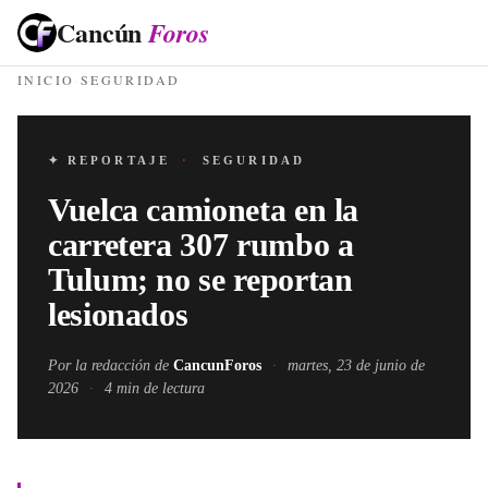
Cancún
Foros
INICIO
·
SEGURIDAD
✦ REPORTAJE
·
SEGURIDAD
Vuelca camioneta en la
carretera 307 rumbo a
Tulum; no se reportan
lesionados
Por la redacción de
CancunForos
·
martes, 23 de junio de
2026
·
4
min de lectura