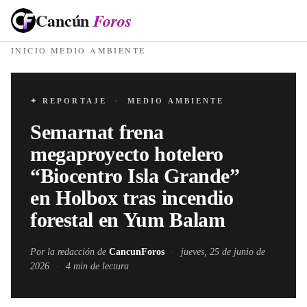
Cancún
Foros
INICIO
·
MEDIO AMBIENTE
✦ REPORTAJE
·
MEDIO AMBIENTE
Semarnat frena
megaproyecto hotelero
“Biocentro Isla Grande”
en Holbox tras incendio
forestal en Yum Balam
Por la redacción de
CancunForos
·
jueves, 25 de junio de
2026
·
4
min de lectura