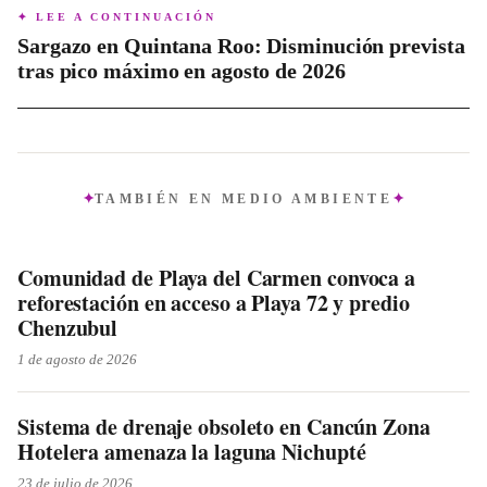
impacto, fomentando un desarrollo turístico más consciente
✦ LEE A CONTINUACIÓN
y de bajo impacto en zonas ecológicamente sensibles.
Sargazo en Quintana Roo: Disminución prevista
tras pico máximo en agosto de 2026
TAMBIÉN EN
MEDIO AMBIENTE
Comunidad de Playa del Carmen convoca a
reforestación en acceso a Playa 72 y predio
Chenzubul
1 de agosto de 2026
Sistema de drenaje obsoleto en Cancún Zona
Hotelera amenaza la laguna Nichupté
23 de julio de 2026