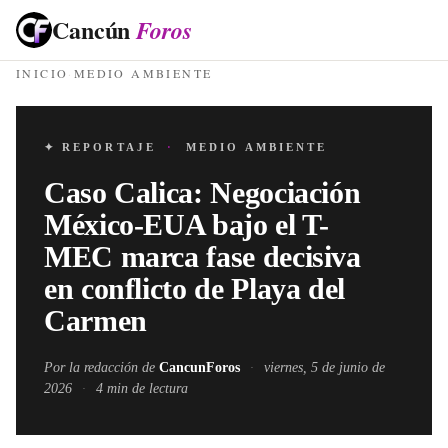
Cancún
Foros
INICIO
·
MEDIO AMBIENTE
✦ REPORTAJE
·
MEDIO AMBIENTE
Caso Calica: Negociación
México-EUA bajo el T-
MEC marca fase decisiva
en conflicto de Playa del
Carmen
Por la redacción de
CancunForos
·
viernes, 5 de junio de
2026
·
4
min de lectura