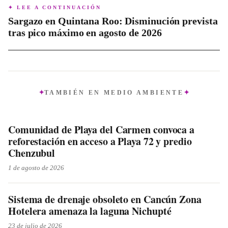
en la historia de Quintana Roo, debido a su larga duración y
✦ LEE A CONTINUACIÓN
las complejidades que lo rodean.
Sargazo en Quintana Roo: Disminución prevista
tras pico máximo en agosto de 2026
TAMBIÉN EN
MEDIO AMBIENTE
Comunidad de Playa del Carmen convoca a
reforestación en acceso a Playa 72 y predio
Chenzubul
1 de agosto de 2026
Sistema de drenaje obsoleto en Cancún Zona
Hotelera amenaza la laguna Nichupté
23 de julio de 2026