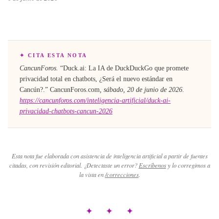
✦ CITA ESTA NOTA
CancunForos.
“
Duck.ai: La IA de DuckDuckGo que promete
privacidad total en chatbots, ¿Será el nuevo estándar en
Cancún?
.”
CancunForos.com
,
sábado, 20 de junio de 2026
.
https://cancunforos.com/inteligencia-artificial/duck-ai-
privacidad-chatbots-cancun-2026
Esta nota fue elaborada con asistencia de inteligencia artificial a partir de fuentes
citadas, con revisión editorial. ¿Detectaste un error?
Escríbenos
y lo corregimos a
la vista en
/correcciones
.
✦ ✦ ✦