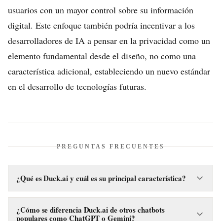
usuarios con un mayor control sobre su información
digital. Este enfoque también podría incentivar a los
desarrolladores de IA a pensar en la privacidad como un
elemento fundamental desde el diseño, no como una
característica adicional, estableciendo un nuevo estándar
en el desarrollo de tecnologías futuras.
PREGUNTAS FRECUENTES
¿Qué es Duck.ai y cuál es su principal característica?
Duck.ai es un chat de inteligencia artificial desarrollado por
DuckDuckGo, conocido por su enfoque en la privacidad y el
¿Cómo se diferencia Duck.ai de otros chatbots
populares como ChatGPT o Gemini?
anonimato del usuario. Su característica principal es la