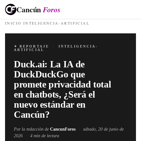
Cancún
Foros
INICIO
·
INTELIGENCIA-ARTIFICIAL
✦ REPORTAJE
·
INTELIGENCIA-
ARTIFICIAL
Duck.ai: La IA de
DuckDuckGo que
promete privacidad total
en chatbots, ¿Será el
nuevo estándar en
Cancún?
Por la redacción de
CancunForos
·
sábado, 20 de junio de
2026
·
4
min de lectura