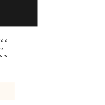
rá a
os
tiene