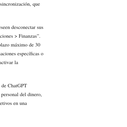
 sincronización, que
eseen desconectar sus
aciones > Finanzas”.
 plazo máximo de 30
aciones específicas o
ctivar la
lo de ChatGPT
n personal del dinero,
etivos en una