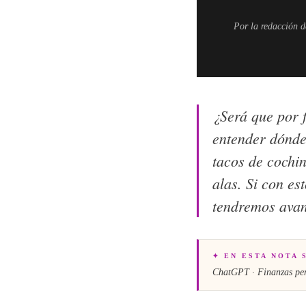
Por la redacción 
¿Será que por f
entender dónde
tacos de cochin
alas. Si con es
tendremos avan
✦ EN ESTA NOTA 
ChatGPT · Finanzas perso