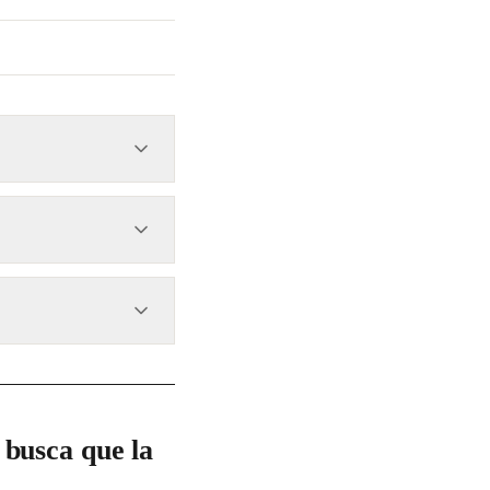
suscripción Pro que
etas de ahorro,
 busca ayudar a los
busca que la