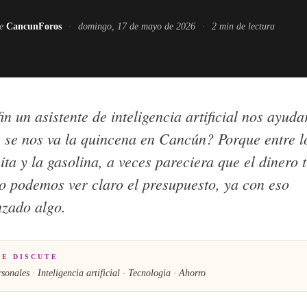
de
CancunForos
·
domingo, 17 de mayo de 2026
·
2
min de lectura
in un asistente de inteligencia artificial nos ayuda
 se nos va la quincena en Cancún? Porque entre l
ita y la gasolina, a veces pareciera que el dinero 
to podemos ver claro el presupuesto, ya con eso
zado algo.
SE DISCUTE
nales · Inteligencia artificial · Tecnologia · Ahorro