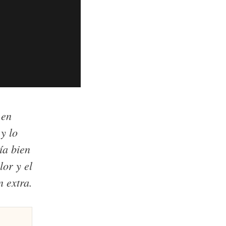
 en
y lo
ía bien
or y el
 extra.