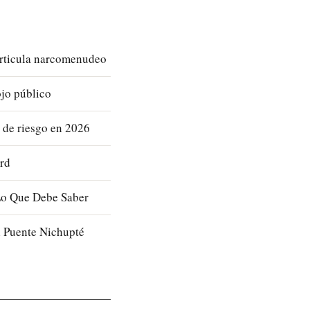
articula narcomenudeo
ojo público
s de riesgo en 2026
ord
 Lo Que Debe Saber
l Puente Nichupté