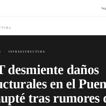
Seg
CTURA
JE
·
INFRAESTRUCTURA
 desmiente daños
ucturales en el Puen
upté tras rumores 