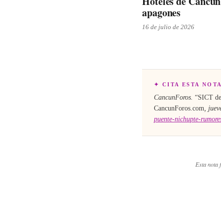
Hoteles de Cancún 
apagones
16 de julio de 2026
✦ CITA ESTA NOT
CancunForos.
“
SICT des
CancunForos.com
,
juev
puente-nichupte-rumore
Esta nota f