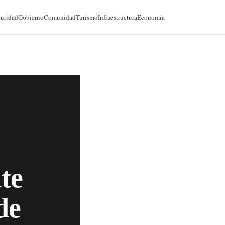
@cancunforos — 90K seguidores
uridad
Gobierno
Comunidad
Turismo
Infraestructura
Economía
te
de