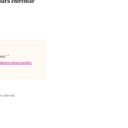
para enfrentar
nto'
.”
-danos-estructurales-
n editorial.