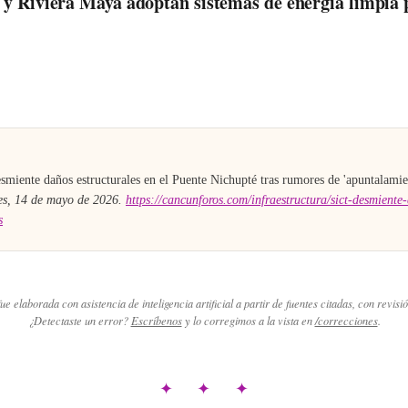
y Riviera Maya adoptan sistemas de energía limpia 
A
miente daños estructurales en el Puente Nichupté tras rumores de 'apuntalamie
es, 14 de mayo de 2026
.
https://cancunforos.com/infraestructura/sict-desmiente
s
ue elaborada con asistencia de inteligencia artificial a partir de fuentes citadas, con revisió
¿Detectaste un error?
Escríbenos
y lo corregimos a la vista en
/correcciones
.
✦ ✦ ✦