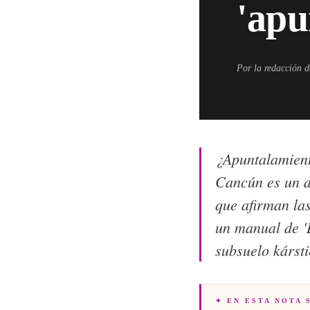
'apu
Por la redacción 
¿Apuntalamient
Cancún es un de
que afirman las
un manual de '
subsuelo kárst
✦ EN ESTA NOTA 