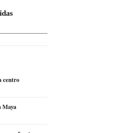
idas
a centro
en Maya