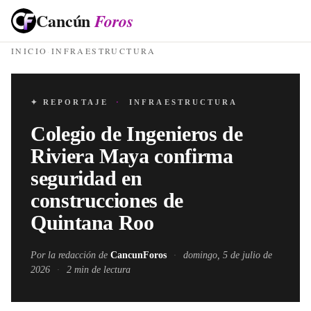
Cancún
Foros
INICIO
·
INFRAESTRUCTURA
✦ REPORTAJE
·
INFRAESTRUCTURA
Colegio de Ingenieros de
Riviera Maya confirma
seguridad en
construcciones de
Quintana Roo
Por la redacción de
CancunForos
·
domingo, 5 de julio de
2026
·
2
min de lectura