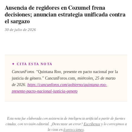
Ausencia de regidores en Cozumel frena
decisiones; anuncian estrategia unificada contra
el sargazo
30 de julio de 2026
✦ CITA ESTA NOTA
CancunForos.
“
Quintana Roo, presente en pacto nacional por la
justicia de género
.”
CancunForos.com
,
miércoles, 25 de marzo
de 2026
.
https://cancunforos.com/gobierno/quintana-roo-
presente-pacto-nacional-justicia-genero
Esta nota fue elaborada con asistencia de inteligencia artificial a partir de fuentes
citadas, con revisión editorial. ¿Detectaste un error?
Escríbenos
y lo corregimos a
la vista en
/correcciones
.