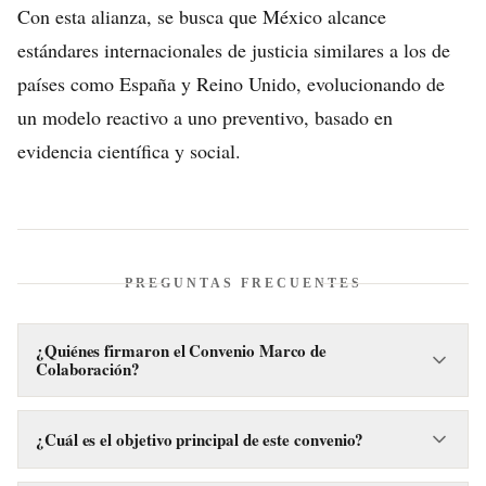
Con esta alianza, se busca que México alcance
estándares internacionales de justicia similares a los de
países como España y Reino Unido, evolucionando de
un modelo reactivo a uno preventivo, basado en
evidencia científica y social.
PREGUNTAS FRECUENTES
¿Quiénes firmaron el Convenio Marco de
Colaboración?
El convenio fue firmado entre la SCJN y la Secretaría de las
Mujeres, con la participación de Citlalli Hernández, el
¿Cuál es el objetivo principal de este convenio?
ministro presidente Hugo Aguilar Ortiz y la diputada Paola
El objetivo es garantizar que la ley se aplique con