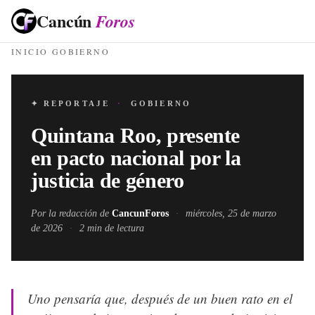
Cancún
Foros
INICIO
·
GOBIERNO
✦ REPORTAJE
·
GOBIERNO
Quintana Roo, presente
en pacto nacional por la
justicia de género
Por la redacción de
CancunForos
·
miércoles, 25 de marzo
de 2026
·
2
min de lectura
Uno pensaría que, después de un buen rato en el