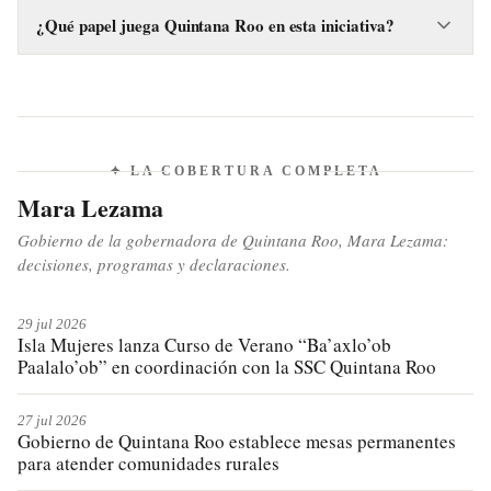
Moreno.
perspectiva de género y sin obstáculos burocráticos,
¿Qué papel juega Quintana Roo en esta iniciativa?
combatiendo la impunidad y la violencia contra las mujeres
La diputada Paola Moreno, presidenta de la Comisión de
en México.
Justicia en el Congreso de Quintana Roo, atestiguó la firma,
y la gobernadora Mara Lezama participa como presidenta de
la Comisión de Igualdad de la Conago, reforzando la
presencia del estado.
✦ LA COBERTURA COMPLETA
Mara Lezama
Gobierno de la gobernadora de Quintana Roo, Mara Lezama:
decisiones, programas y declaraciones.
29 jul 2026
Isla Mujeres lanza Curso de Verano “Ba’axlo’ob
Paalalo’ob” en coordinación con la SSC Quintana Roo
27 jul 2026
Gobierno de Quintana Roo establece mesas permanentes
para atender comunidades rurales