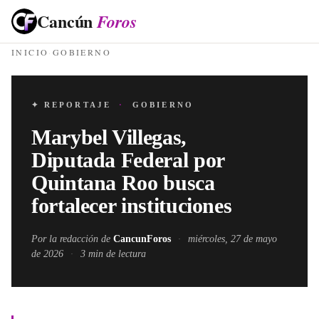
Cancún
Foros
INICIO
·
GOBIERNO
✦ REPORTAJE
·
GOBIERNO
Marybel Villegas,
Diputada Federal por
Quintana Roo busca
fortalecer instituciones
Por la redacción de
CancunForos
·
miércoles, 27 de mayo
de 2026
·
3
min de lectura