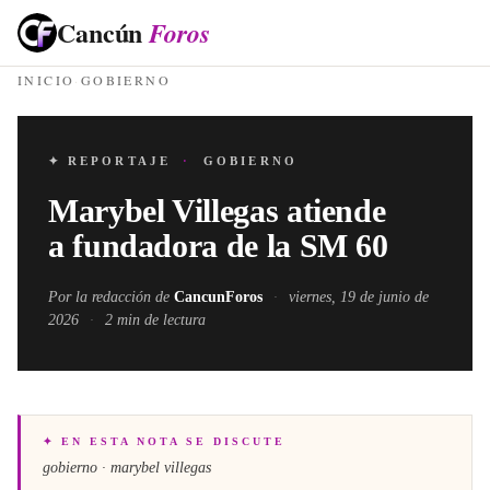
Cancún
Foros
INICIO
·
GOBIERNO
✦ REPORTAJE
·
GOBIERNO
Marybel Villegas atiende
a fundadora de la SM 60
Por la redacción de
CancunForos
·
viernes, 19 de junio de
2026
·
2
min de lectura
✦ EN ESTA NOTA SE DISCUTE
gobierno · marybel villegas