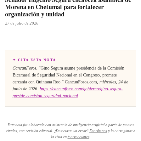
Morena en Chetumal para fortalecer
organización y unidad
27 de julio de 2026
✦ CITA ESTA NOTA
CancunForos.
“
Gino Segura asume presidencia de la Comisión
Bicamaral de Seguridad Nacional en el Congreso, promete
cercanía con Quintana Roo
.”
CancunForos.com
,
miércoles, 24 de
junio de 2026
.
https://cancunforos.com/gobierno/gino-segura-
preside-comision-seguridad-nacional
Esta nota fue elaborada con asistencia de inteligencia artificial a partir de fuentes
citadas, con revisión editorial. ¿Detectaste un error?
Escríbenos
y lo corregimos a
la vista en
/correcciones
.