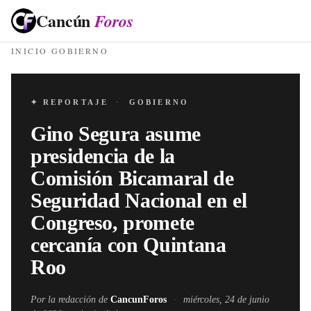
Cancún
Foros
INICIO
·
GOBIERNO
✦ REPORTAJE
·
GOBIERNO
Gino Segura asume
presidencia de la
Comisión Bicamaral de
Seguridad Nacional en el
Congreso, promete
cercanía con Quintana
Roo
Por la redacción de
CancunForos
·
miércoles, 24 de junio