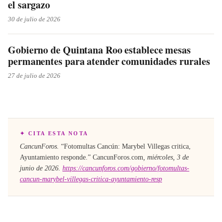
el sargazo
30 de julio de 2026
Gobierno de Quintana Roo establece mesas
permanentes para atender comunidades rurales
27 de julio de 2026
✦ CITA ESTA NOTA
CancunForos.
“
Fotomultas Cancún: Marybel Villegas critica,
Ayuntamiento responde
.”
CancunForos.com
,
miércoles, 3 de
junio de 2026
.
https://cancunforos.com/gobierno/fotomultas-
cancun-marybel-villegas-critica-ayuntamiento-resp