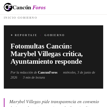
Cancún
Foros
INICIO
·
GOBIERNO
✦ REPORTAJE
·
GOBIERNO
Fotomultas Cancún:
Marybel Villegas critica,
Ayuntamiento responde
Por la redacción de
CancunForos
·
miércoles, 3 de junio de
2026
·
3
min de lectura
Marybel Villegas pide transparencia en convenio