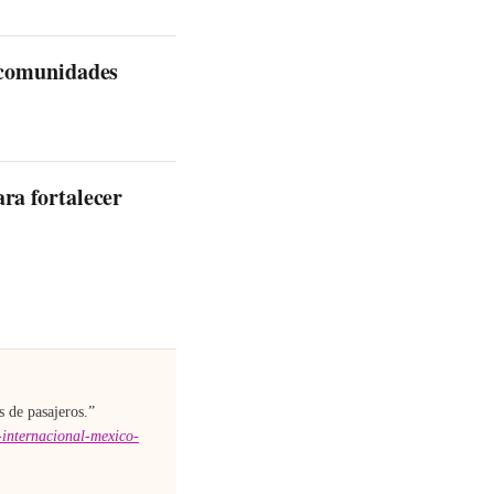
 comunidades
ra fortalecer
s de pasajeros
.”
-internacional-mexico-