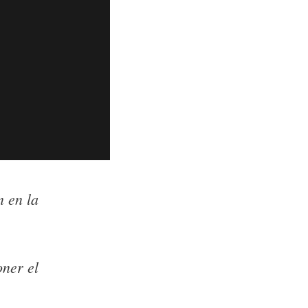
n en la
oner el