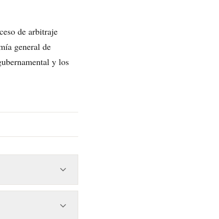
ceso de arbitraje
omía general de
 gubernamental y los
ernacional contra el