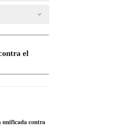
nes de pasajeros del
enta Claudia
contra el
a unificada contra