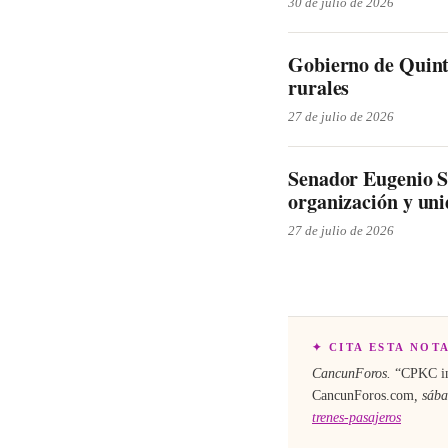
30 de julio de 2026
Gobierno de Quint
rurales
27 de julio de 2026
Senador Eugenio S
organización y un
27 de julio de 2026
✦ CITA ESTA NOT
CancunForos.
“
CPKC ini
CancunForos.com
,
sába
trenes-pasajeros