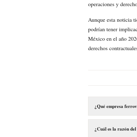
operaciones y derecho
Aunque esta noticia ti
podrían tener implicac
México en el año 2026.
derechos contractuale
¿Qué empresa ferrovia
La empresa ferroviaria
gobierno de México.
¿Cuál es la razón de