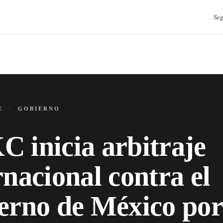
Seg
JE
·
GOBIERNO
 inicia arbitraje
rnacional contra el
erno de México por