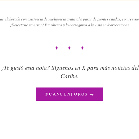
ue elaborada con asistencia de inteligencia artificial a partir de fuentes citadas, con revisió
¿Detectaste un error?
Escríbenos
y lo corregimos a la vista en
/correcciones
.
✦ ✦ ✦
¿Te gustó esta nota? Síguenos en X para más noticias del
Caribe.
@CANCUNFOROS →