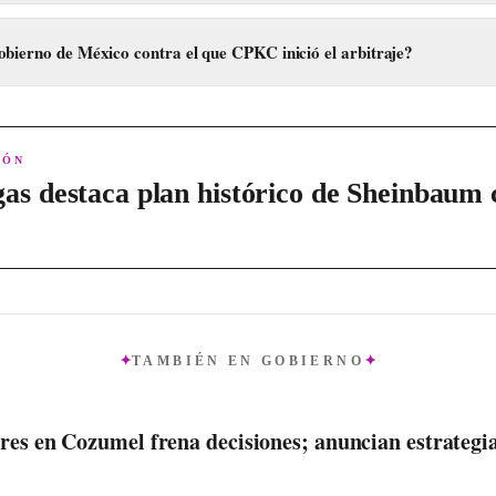
je por posibles afectaciones a sus concesiones debido al proyecto de tre
obierno de México contra el que CPKC inició el arbitraje?
niciado contra el gobierno de México, que está encabezado por la presid
IÓN
as destaca plan histórico de Sheinbaum 
TAMBIÉN EN
GOBIERNO
res en Cozumel frena decisiones; anuncian estrategi