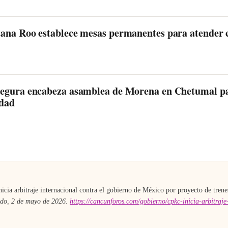
ana Roo establece mesas permanentes para atender
egura encabeza asamblea de Morena en Chetumal pa
idad
A
cia arbitraje internacional contra el gobierno de México por proyecto de trene
do, 2 de mayo de 2026
.
https://cancunforos.com/gobierno/cpkc-inicia-arbitraje