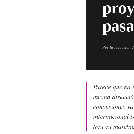
proy
pasa
Por la redacción 
Parece que en e
misma dirección
concesiones ya 
internacional s
tren en marcha,