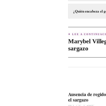
CPKC inició el arbitra
gobierno.
¿Quién encabeza el g
El arbitraje ha sido i
Sheinbaum en 2026.
✦ LEE A CONTINUAC
Marybel Villeg
sargazo
Ausencia de regido
el sargazo