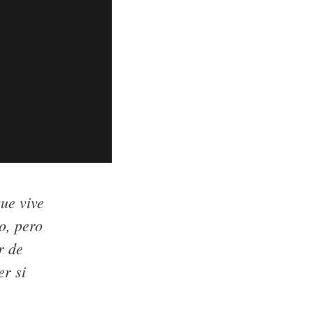
ue vive
o, pero
r de
er si