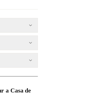
2026 como parte de su
 y campeón del mundo
estacando su riqueza
.
r a Casa de