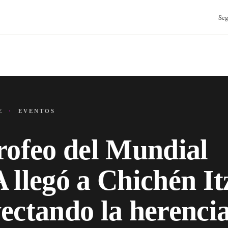
Seg
JE
·
EVENTOS
rofeo del Mundial
 llegó a Chichén It
ectando la herenci