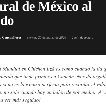
ural de México al
do
de
CancunForos
·
viernes, 20 de marzo de 2026
·
2
min de lectura
el Mundial en Chichén Itzá es como cuando la tía q
ecuerda que tiene primos en Cancún. Nos da orgull
 si no es la excusa perfecta para recordar el valo
a, no solo cuando hay un balón de por medio. ¡A v
 a ver más seguido!