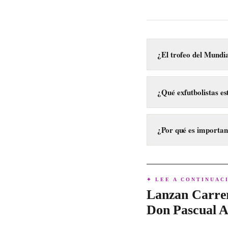
¿El trofeo del Mundi
Sí, el trofeo de la C
gira internacional pr
¿Qué exfutbolistas es
Estuvieron presentes 
en 2010, y el exfutbo
¿Por qué es important
Es importante porque 
cultural y capacidad p
✦ LEE A CONTINUAC
Lanzan Carrer
Don Pascual A