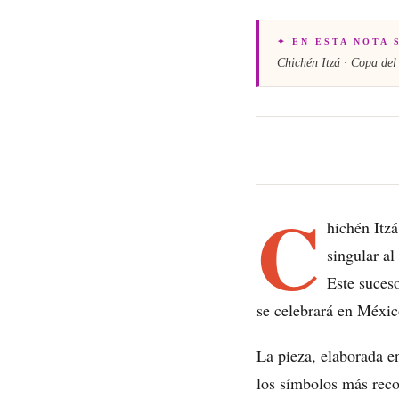
✦ EN ESTA NOTA 
Chichén Itzá · Copa del
C
hichén Itzá
singular al
Este suceso
se celebrará en Méxi
La pieza, elaborada e
los símbolos más reco