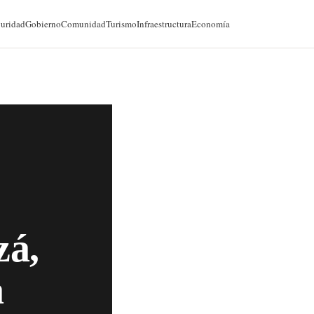
@cancunforos — 90K seguidores
uridad
Gobierno
Comunidad
Turismo
Infraestructura
Economía
zá,
a