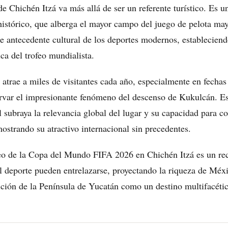
de Chichén Itzá va más allá de ser un referente turístico. Es 
histórico, que alberga el mayor campo del juego de pelota may
e antecedente cultural de los deportes modernos, establecien
ica del trofeo mundialista.
atrae a miles de visitantes cada año, especialmente en fechas
rvar el impresionante fenómeno del descenso de Kukulcán. Es
l subraya la relevancia global del lugar y su capacidad para c
mostrando su atractivo internacional sin precedentes.
feo de la Copa del Mundo FIFA 2026 en Chichén Itzá es un re
 el deporte pueden entrelazarse, proyectando la riqueza de Méx
sición de la Península de Yucatán como un destino multifacéti