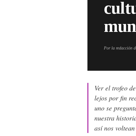
cult
mun
Por la redacción 
Ver el trofeo d
lejos por fin r
uno se pregunta
nuestra histori
así nos voltean