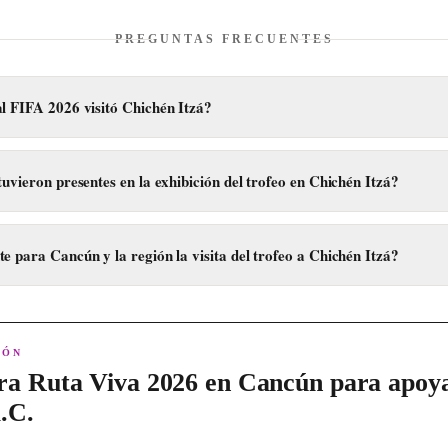
PREGUNTAS FRECUENTES
al FIFA 2026 visitó Chichén Itzá?
opa del Mundo de la FIFA visitó Chichén Itzá el viernes 20 de marzo de 
evia al Mundial que se celebrará en México, Estados Unidos y Canadá.
tuvieron presentes en la exhibición del trofeo en Chichén Itzá?
Fernando Javier Llorente Torres, exfutbolista de la selección española
lista mexicano Hugo Sánchez.
e para Cancún y la región la visita del trofeo a Chichén Itzá?
promueve la imagen internacional de la región de Cancún y Yucatán, d
ara albergar eventos de talla mundial que unen la historia con el deporte
IÓN
a Ruta Viva 2026 en Cancún para apoya
.C.