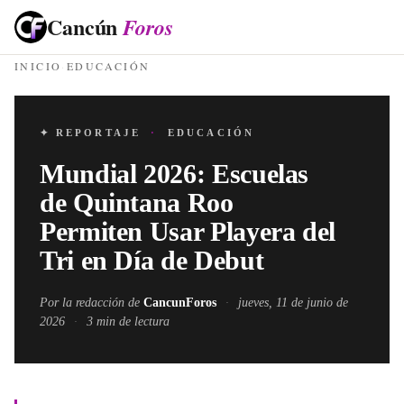
Cancún
Foros
INICIO
·
EDUCACIÓN
✦ REPORTAJE
·
EDUCACIÓN
Mundial 2026: Escuelas
de Quintana Roo
Permiten Usar Playera del
Tri en Día de Debut
Por la redacción de
CancunForos
·
jueves, 11 de junio de
2026
·
3
min de lectura