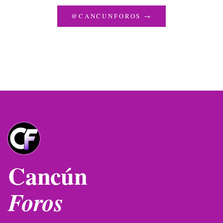
@CANCUNFOROS →
Cancún
Foros