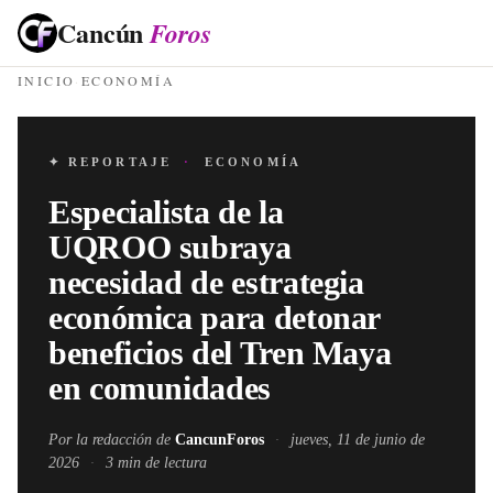
Cancún
Foros
INICIO
·
ECONOMÍA
✦ REPORTAJE
·
ECONOMÍA
Especialista de la
UQROO subraya
necesidad de estrategia
económica para detonar
beneficios del Tren Maya
en comunidades
Por la redacción de
CancunForos
·
jueves, 11 de junio de
2026
·
3
min de lectura