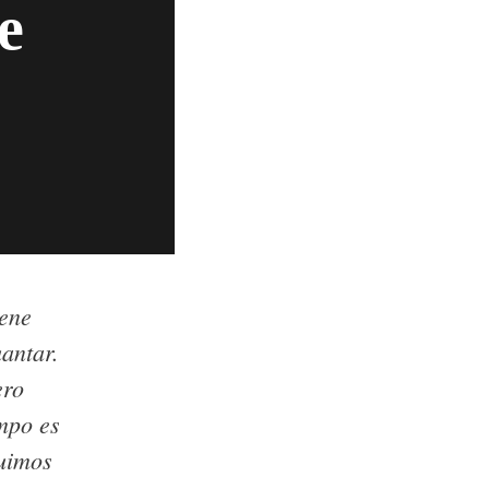
e
iene
uantar.
ero
mpo es
guimos