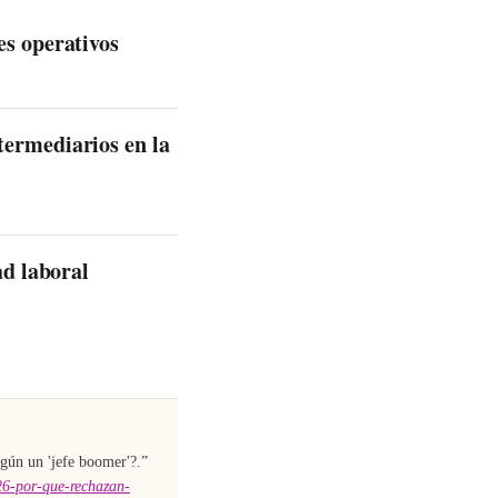
es operativos
termediarios en la
ad laboral
egún un 'jefe boomer'?
.”
26-por-que-rechazan-