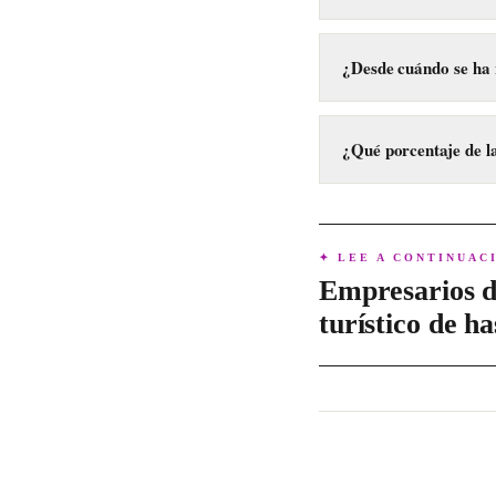
La principal razón es
la mayor responsabilid
¿Desde cuándo se ha n
Esta tendencia se ha 
¿Qué porcentaje de la
El artículo no especif
del 30% de la plantill
✦ LEE A CONTINUAC
Empresarios d
turístico de ha