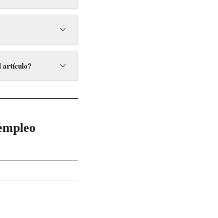
 de horas de trabajo y
 artículo?
constituyen alrededor
empleo