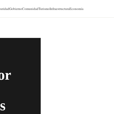
@cancunforos — 90K seguidores
uridad
Gobierno
Comunidad
Turismo
Infraestructura
Economía
or
s