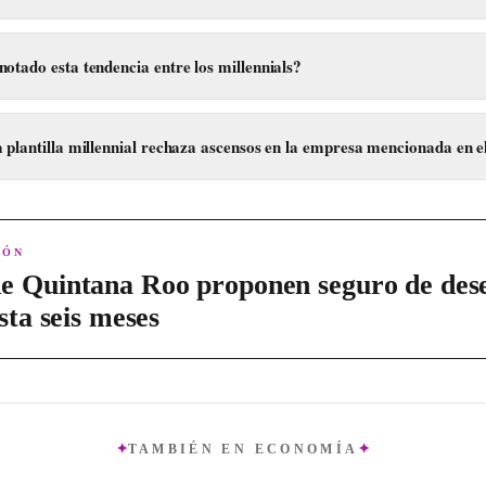
 que el dinero extra que obtienen con el ascenso no compensa el aumento
ad, priorizando su tiempo libre.
otado esta tendencia entre los millennials?
notado especialmente desde la pandemia del año 2020.
 plantilla millennial rechaza ascensos en la empresa mencionada en el
ica un porcentaje de millennials que rechazan ascensos, solo indica que 
a de la empresa.
IÓN
e Quintana Roo proponen seguro de des
sta seis meses
TAMBIÉN EN
ECONOMÍA