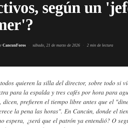
ctivos, según un 'jef
mer'?
de
CancunForos
·
sábado, 21 de marzo de 2026
·
2
min de lectura
todos quieren la silla del director, sobre todo si v
xtra para la espalda y tres cafés por hora para ag
, dicen, prefieren el tiempo libre antes que el "din
erece la pena las horas". En Cancún, donde el tie
 no espera, ¿será que el patrón ya entendió? O se