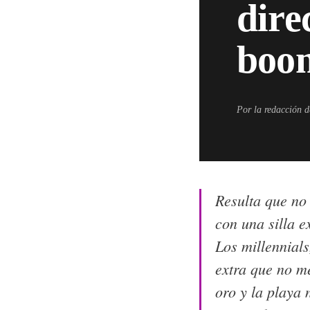
dire
boo
Por la redacción 
Resulta que no 
con una silla e
Los millennials
extra que no m
oro y la playa