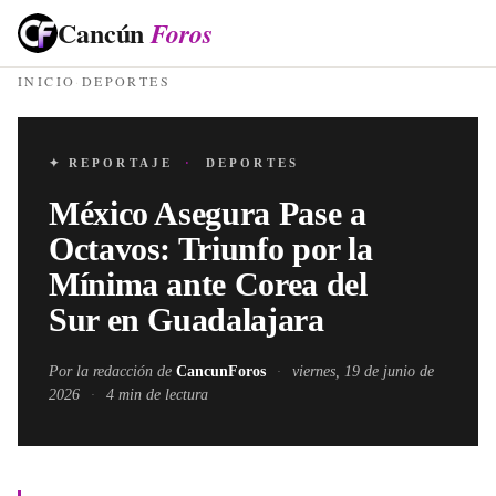
Cancún
Foros
INICIO
·
DEPORTES
✦ REPORTAJE
·
DEPORTES
México Asegura Pase a
Octavos: Triunfo por la
Mínima ante Corea del
Sur en Guadalajara
Por la redacción de
CancunForos
·
viernes, 19 de junio de
2026
·
4
min de lectura