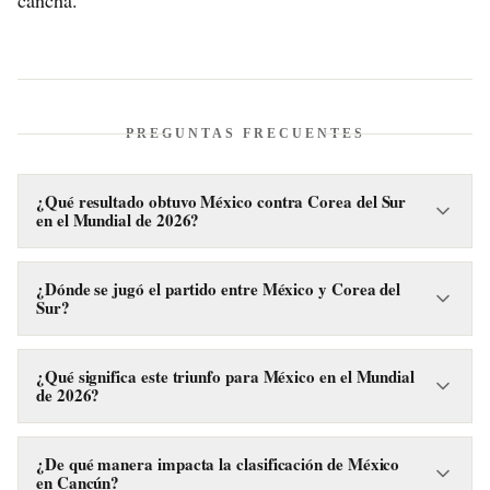
cancha.
PREGUNTAS FRECUENTES
¿Qué resultado obtuvo México contra Corea del Sur
en el Mundial de 2026?
La Selección Mexicana venció a Corea del Sur con un
marcador de 1-0. El único gol del partido fue anotado por
¿Dónde se jugó el partido entre México y Corea del
Sur?
Luis Romo, lo que aseguró la clasificación de México a la
siguiente fase.
El encuentro se llevó a cabo en Guadalajara, que es una de
las ciudades anfitrionas del Mundial de 2026 en México. La
¿Qué significa este triunfo para México en el Mundial
de 2026?
victoria permitió a la Selección Mexicana avanzar en el
torneo.
La victoria por 1-0 contra Corea del Sur significa que
México ha asegurado su pase a la fase de eliminación directa
¿De qué manera impacta la clasificación de México
en Cancún?
del torneo. Este resultado es crucial para sus aspiraciones en