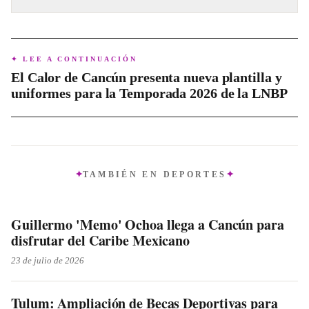
la competencia.
Aunque no hay partidos en Cancún, la clasificación genera
un impulso indirecto al turismo y la economía local. Turistas
nacionales e internacionales pueden visitar Cancún antes o
✦ LEE A CONTINUACIÓN
después de los partidos, y los bares y restaurantes de la
El Calor de Cancún presenta nueva plantilla y
ciudad se benefician del entusiasmo por el fútbol.
uniformes para la Temporada 2026 de la LNBP
TAMBIÉN EN
DEPORTES
Guillermo 'Memo' Ochoa llega a Cancún para
disfrutar del Caribe Mexicano
23 de julio de 2026
Tulum: Ampliación de Becas Deportivas para