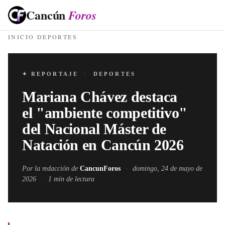
Cancún
Foros
INICIO
·
DEPORTES
✦ REPORTAJE
·
DEPORTES
Mariana Chávez destaca
el "ambiente competitivo"
del Nacional Máster de
Natación en Cancún 2026
Por la redacción de
CancunForos
·
domingo, 24 de mayo de
2026
·
1
min de lectura