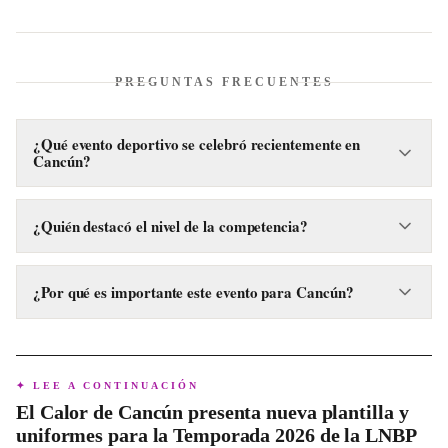
PREGUNTAS FRECUENTES
¿Qué evento deportivo se celebró recientemente en
Cancún?
Recientemente se celebró en Cancún el Campeonato
Nacional Máster de Curso Largo 2026, un evento de
¿Quién destacó el nivel de la competencia?
natación.
La nadadora tabasqueña Mariana Chávez fue quien destacó
el ambiente competitivo y de convivencia del campeonato.
¿Por qué es importante este evento para Cancún?
El campeonato es importante porque posiciona a Cancún
como un destino capaz de albergar competencias nacionales
y fomenta el turismo deportivo.
✦ LEE A CONTINUACIÓN
El Calor de Cancún presenta nueva plantilla y
uniformes para la Temporada 2026 de la LNBP