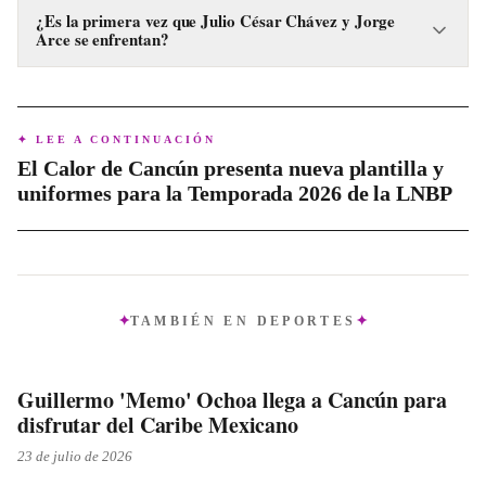
benéfica, enfocado en la lucha contra las adicciones y
¿Es la primera vez que Julio César Chávez y Jorge
Arce se enfrentan?
generar conciencia sobre el tema.
No, esta será la segunda ocasión en que ambos boxeadores
comparten el ring, después de un enfrentamiento previo hace
seis años que también emocionó a los aficionados.
✦ LEE A CONTINUACIÓN
El Calor de Cancún presenta nueva plantilla y
uniformes para la Temporada 2026 de la LNBP
TAMBIÉN EN
DEPORTES
Guillermo 'Memo' Ochoa llega a Cancún para
disfrutar del Caribe Mexicano
23 de julio de 2026