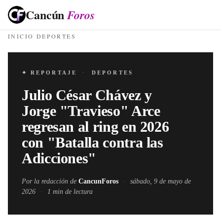
Cancún
Foros
INICIO
·
DEPORTES
✦ REPORTAJE
·
DEPORTES
Julio César Chávez y
Jorge "Travieso" Arce
regresan al ring en 2026
con "Batalla contra las
Adicciones"
Por la redacción de
CancunForos
·
sábado, 9 de mayo de
2026
·
1
min de lectura