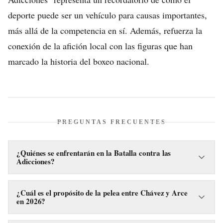
deporte puede ser un vehículo para causas importantes,
más allá de la competencia en sí. Además, refuerza la
conexión de la afición local con las figuras que han
marcado la historia del boxeo nacional.
PREGUNTAS FRECUENTES
¿Quiénes se enfrentarán en la Batalla contra las
Adicciones?
Las leyendas del boxeo mexicano Julio César Chávez y Jorge
“Travieso” Arce serán los protagonistas de la pelea de
¿Cuál es el propósito de la pelea entre Chávez y Arce
en 2026?
exhibición "Batalla contra las Adicciones".
El objetivo de este combate de exhibición es una causa