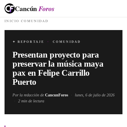
Cancún
Foros
INICIO
·
COMUNIDAD
✦ REPORTAJE
·
COMUNIDAD
Presentan proyecto para
preservar la música maya
pax en Felipe Carrillo
Puerto
Por la redacción de
CancunForos
·
lunes, 6 de julio de 2026
·
2
min de lectura