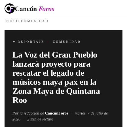
Cancún
Foros
INICIO
·
COMUNIDAD
✦ REPORTAJE
·
COMUNIDAD
La Voz del Gran Pueblo
lanzará proyecto para
rescatar el legado de
músicos maya pax en la
Zona Maya de Quintana
Roo
Por la redacción de
CancunForos
·
martes, 7 de julio de
2026
·
2
min de lectura