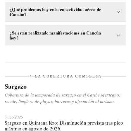
Sí, el martes 24 de marzo de 2026 se reportó un incendio en
un edificio abandonado de la Zona Hotelera de Cancún.
¿Qué problemas hay en la conectividad aérea de
Cancún?
Cancún enfrenta afectaciones en su conectividad aérea hoy,
aunque el tipo específico o la causa de estas afectaciones no
¿Se están realizando manifestaciones en Cancún
hoy?
fueron detallados en el reporte.
Sí, se han registrado manifestaciones sociales, incluyendo un
bloqueo por parte de colectivos en la Avenida, durante el día
24 de marzo de 2026 en Cancún.
✦ LA COBERTURA COMPLETA
Sargazo
Cobertura de la temporada de sargazo en el Caribe Mexicano:
recale, limpieza de playas, barreras y afectación al turismo.
5 ago 2026
Sargazo en Quintana Roo: Disminución prevista tras pico
máximo en agosto de 2026