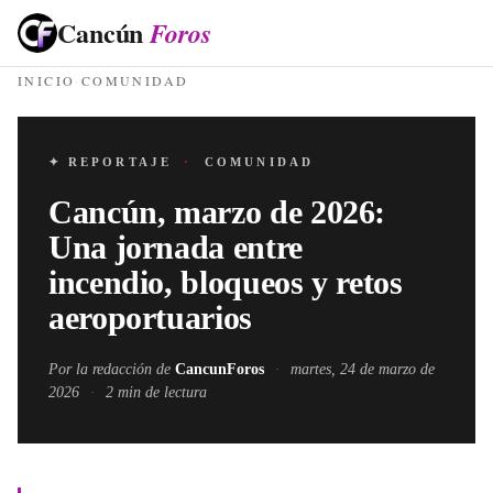
Cancún
Foros
INICIO
·
COMUNIDAD
✦ REPORTAJE
·
COMUNIDAD
Cancún, marzo de 2026:
Una jornada entre
incendio, bloqueos y retos
aeroportuarios
Por la redacción de
CancunForos
·
martes, 24 de marzo de
2026
·
2
min de lectura